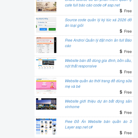
cafe full báo cáo code c# asp.net
Free
Source code quản lý ký túc xá 2026 đồ
án loại giỏi
Free
Free Androi Quản lý đặt món ăn full Báo
cáo
Free
Website bán đồ dùng gia đình, bồn cầu,
nột thất responsive
Free
Website quần áo thời trang đồ dùng sữa
mẹ và bé
Free
Website giới thiệu dự án bất động sản
vinhome
Free
Free Đồ Án Website bán quần áo 3
Layer asp.net c#
Free