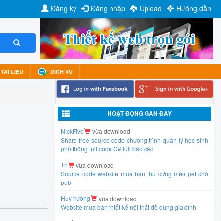
Đăng ký
Đăng nhập
Upload
Hướng dẫn
TÀI LIỆU
DỊCH VỤ
HOẠT ĐỘNG GẦN ĐÂY
NickFive
vừa download
Share free source code chương trình quản lý học sinh
phổ thông full code C# full báo cáo
Th
vừa download
Source code website mua bán thú cưng mèo pet chó
pub
Huy trường
vừa download
Website mua bán thiết kế nội thất đồ dùng gia đình