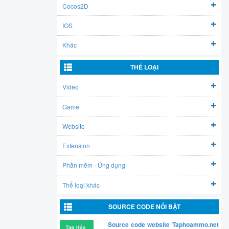
Cocos2D
IOS
Khác
THỂ LOẠI
Video
Game
Website
Extension
Phần mềm - Ứng dụng
Thể loại khác
SOURCE CODE NỔI BẬT
Source code website Taphoammo.net