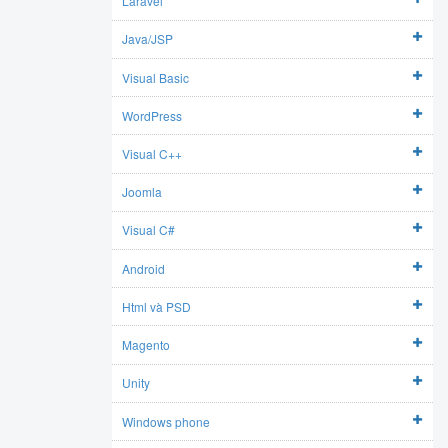
Laravel
Java/JSP
Visual Basic
WordPress
Visual C++
Joomla
Visual C#
Android
Html và PSD
Magento
Unity
Windows phone