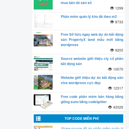
mua bán tài sản số
1299
Phần mềm quản lý kho đá theo m2
8733
Free Sở hữu ngay web dự án bất động
sản PropertyX land mẫu mới bằng
wordpress
9205
Source website giới thiệu cty cổ phần
bất động sản
10070
Website giới thiệu dự án bất động sản
viva wordpress cực đẹp
12317
Free code phần mềm bán hàng bằng
giống suno bằng codeigniter
42026
TOP CODE MIỄN PHÍ
Share source đồ án phần mềm quản lý