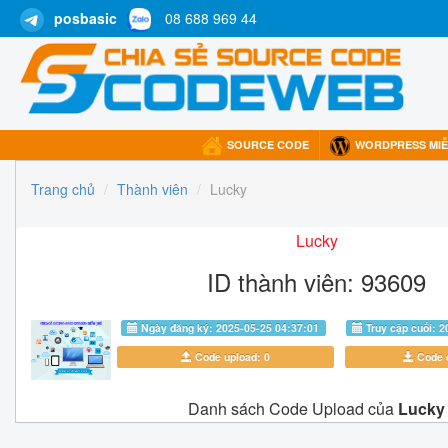
posbasic
08 688 969 44
SOURCE CODE
WORDPRESS MIỄ
Trang chủ
Thành viên
Lucky
Lucky
ID thành viên: 93609
Ngày đăng ký: 2025-05-25 04:37:01
Truy cập cuối: 2
Code upload: 0
Code d
Danh sách Code Upload của
Lucky