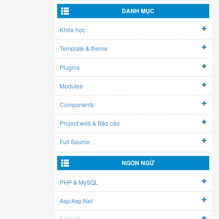
DANH MỤC
Khóa học
Template & theme
Plugins
Modules
Components
Project web & Báo cáo
Full Source
NGÔN NGỮ
PHP & MySQL
Asp/Asp.Net