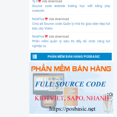
Ty it
vừa download
Source code website trường học viết bằng php
nukeviet
NickFive
vừa download
Chia sẻ Source code Quản lý nhà trọ giao diện đẹp full
báo cáo Video
NickFive
vừa download
Phần mềm quản lý siêu thị đầy đủ chức năng full
nghiệp vụ
PHẦN MỀM BÁN HÀNG POSBASIC