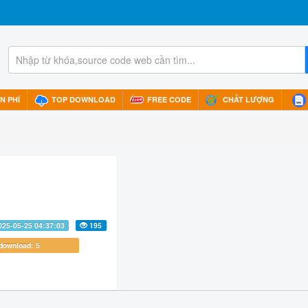
N PHÍ
TOP DOWNLOAD
FREE CODE
CHẤT LƯỢNG
025-05-25 04:37:03
195
ownload: 5