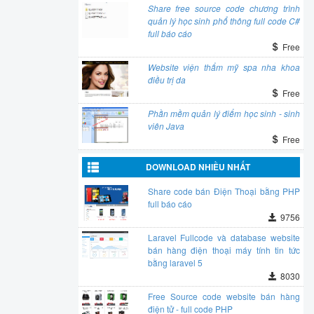
Share free source code chương trình
quản lý học sinh phổ thông full code C#
full báo cáo
Free
Website viện thẩm mỹ spa nha khoa
điều trị da
Free
Phần mềm quản lý điểm học sinh - sinh
viên Java
Free
DOWNLOAD NHIỀU NHẤT
Share code bán Điện Thoại bằng PHP
full báo cáo
9756
Laravel Fullcode và database website
bán hàng điện thoại máy tính tin tức
bằng laravel 5
8030
Free Source code website bán hàng
điện tử - full code PHP