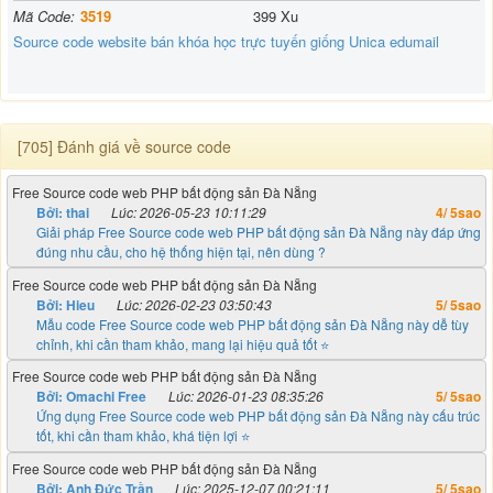
Mã Code:
3519
399 Xu
Source code website bán khóa học trực tuyến giống Unica edumail
[705] Đánh giá về source code
Free Source code web PHP bất động sản Đà Nẵng
Bởi:
thai
Lúc: 2026-05-23 10:11:29
4
/
5
sao
Giải pháp Free Source code web PHP bất động sản Đà Nẵng này đáp ứng
đúng nhu cầu, cho hệ thống hiện tại, nên dùng ?
Free Source code web PHP bất động sản Đà Nẵng
Bởi:
Hieu
Lúc: 2026-02-23 03:50:43
5
/
5
sao
Mẫu code Free Source code web PHP bất động sản Đà Nẵng này dễ tùy
chỉnh, khi cần tham khảo, mang lại hiệu quả tốt ⭐
Free Source code web PHP bất động sản Đà Nẵng
Bởi:
Omachi Free
Lúc: 2026-01-23 08:35:26
5
/
5
sao
Ứng dụng Free Source code web PHP bất động sản Đà Nẵng này cấu trúc
tốt, khi cần tham khảo, khá tiện lợi ⭐
Free Source code web PHP bất động sản Đà Nẵng
Bởi:
Anh Đức Trần
Lúc: 2025-12-07 00:21:11
5
/
5
sao