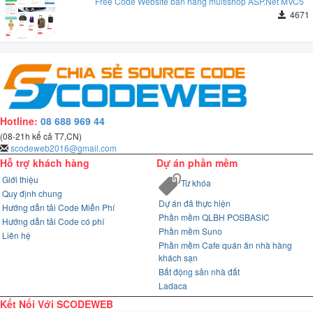
Free Code Website bán hàng multishop ASP.Net MVC5
Bởi:
Đặng Hưng
Lúc: 2023-05-10 10:10:53
5
/
5
sao
4671
Giải pháp source Free Source code web PHP bất động sản Đà Nẵng rất
logic rõ ràng, cho dự án thực tế, khá tiện lợi!
Free Source code web PHP bất động sản Đà Nẵng
Bởi:
Quang Hưng Phạm
Lúc: 2023-05-08 21:56:49
4
/
5
sao
Mã nguồn Free Source code web PHP bất động sản Đà Nẵng đáp ứng
đúng nhu cầu, cho dev, nên dùng.
Free Source code web PHP bất động sản Đà Nẵng
Hotline:
08 688 969 44
Bởi:
xuantruong
Lúc: 2023-05-04 16:55:49
5
/
5
sao
Hệ thống Free Source code web PHP bất động sản Đà Nẵng đáp ứng
(08-21h kể cả T7,CN)
đúng nhu cầu, cho dự án thực tế, khá tiện lợi ⭐
scodeweb2016@gmail.com
Hỗ trợ khách hàng
Dự án phần mềm
Free Source code web PHP bất động sản Đà Nẵng
Giới thiệu
Bởi:
Đặng Quang Khải ツ (WrxsLord ?)
Lúc: 2023-04-26 14:12:45
Từ khóa
3
/
5
sao
Quy định chung
Dự án đã thực hiện
Giải pháp mã Free Source code web PHP bất động sản Đà Nẵng dễ triển
Hướng dẫn tải Code Miễn Phí
Phần mềm QLBH POSBASIC
khai, khi triển khai nhanh, đúng như mong đợi.
Hướng dẫn tải Code có phí
Phần mềm Suno
Liên hệ
Free Source code web PHP bất động sản Đà Nẵng
Phần mềm Cafe quán ăn nhà hàng
Bởi:
Tuấn Phạm
Lúc: 2023-04-24 14:11:36
3
/
5
sao
khách sạn
Ứng dụng mã Free Source code web PHP bất động sản Đà Nẵng đáng kể
Bất động sản nhà đất
giúp tiết kiệm thời gian, cho dev, nên dùng.
Ladaca
Free Source code web PHP bất động sản Đà Nẵng
Kết Nối Với SCODEWEB
Bởi:
văn vinh
Lúc: 2023-04-11 10:22:55
5
/
5
sao