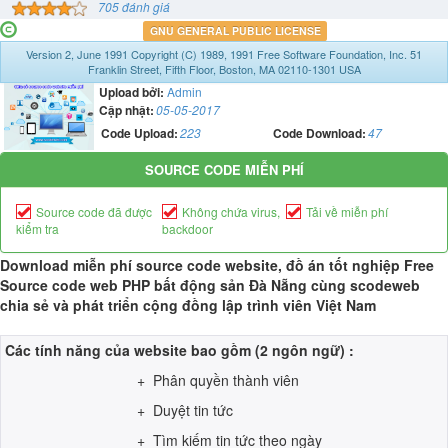
705 đánh giá
GNU GENERAL PUBLIC LICENSE
Version 2, June 1991 Copyright (C) 1989, 1991 Free Software Foundation, Inc. 51
Franklin Street, Fifth Floor, Boston, MA 02110-1301 USA
Upload bởi:
Admin
Cập nhật:
05-05-2017
Code Upload:
223
Code Download:
47
SOURCE CODE MIỄN PHÍ
Source code đã được
Không chứa virus,
Tải về miễn phí
kiểm tra
backdoor
Download miễn phí source code website, đồ án tốt nghiệp Free
Source code web PHP bất động sản Đà Nẵng cùng scodeweb
chia sẻ và phát triển cộng đồng lập trình viên Việt Nam
Các tính năng của website bao gồm (2 ngôn ngữ) :
+ Phân quyền thành viên
+ Duyệt tin tức
+ Tìm kiếm tin tức theo ngày