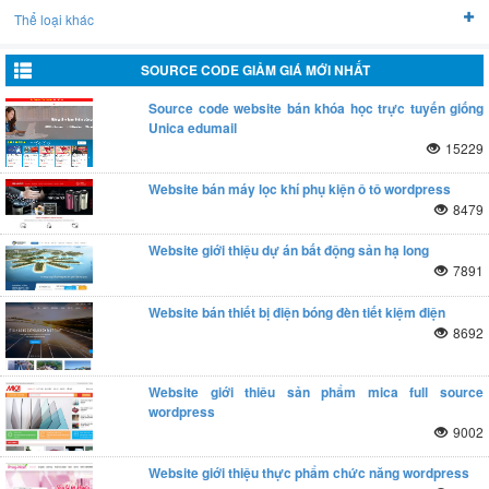
Bởi:
Nguyễn Mạnh Quỳnh
Lúc: 2024-04-01 07:21:17
3
/
5
sao
Thể loại khác
Dự án source Free Source code web PHP bất động sản Đà Nẵng rất ổn
định, cho dự án thực tế, khá tiện lợi ?
SOURCE CODE GIẢM GIÁ MỚI NHẤT
Free Source code web PHP bất động sản Đà Nẵng
Source code website bán khóa học trực tuyến giống
Bởi:
Phùng Cẩm Hồng
Lúc: 2024-03-27 09:15:26
3
/
5
sao
Unica edumail
Dự án Free Source code web PHP bất động sản Đà Nẵng này dễ dùng,
cho nhiều loại dự án, mang lại hiệu quả tốt ?
15229
Free Source code web PHP bất động sản Đà Nẵng
Website bán máy lọc khí phụ kiện ô tô wordpress
Bởi:
Tiến Đạt Đỗ
Lúc: 2024-03-20 05:26:44
4
/
5
sao
8479
Source code “Free Source code web PHP bất động sản Đà Nẵng” dễ
dùng, cho dev, mang lại hiệu quả tốt ?
Website giới thiệu dự án bất động sản hạ long
7891
Free Source code web PHP bất động sản Đà Nẵng
Bởi:
Hàn Tuyết Tinh
Lúc: 2024-02-25 10:53:06
5
/
5
sao
Source code mã Free Source code web PHP bất động sản Đà Nẵng dễ
Website bán thiết bị điện bóng đèn tiết kiệm điện
dùng, cho dự án thực tế, nên dùng ?
8692
Free Source code web PHP bất động sản Đà Nẵng
Bởi:
thienbao
Lúc: 2024-02-22 22:04:05
3
/
5
sao
Website giới thiêu sản phẩm mica full source
Source Free Source code web PHP bất động sản Đà Nẵng này khá chạy
wordpress
mượt, cho dự án thực tế, đúng như mong đợi ?
9002
Free Source code web PHP bất động sản Đà Nẵng
Website giới thiệu thực phẩm chức năng wordpress
Bởi:
huy
Lúc: 2024-02-09 06:42:48
3
/
5
sao