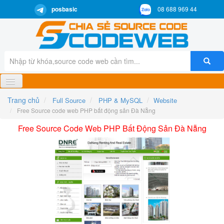
posbasic
08 688 969 44
Trang chủ
Full Source
PHP & MySQL
Website
SOURCE CODE
Free Source code web PHP bất động sản Đà Nẵng
WORDPRESS MIỄN PHÍ
Free Source Code Web PHP Bất Động Sản Đà Nẵng
TOP DOWNLOAD
FREE CODE
CHẤT LƯỢNG
TÀI LIỆU
DỊCH VỤ