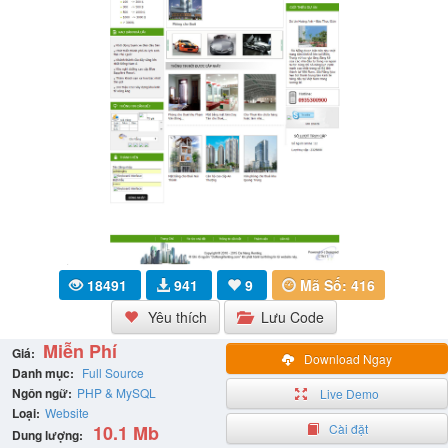
18491
941
9
Mã Số: 416
Yêu thích
Lưu Code
Miễn Phí
Giá:
Download Ngay
Danh mục:
Full Source
Ngôn ngữ:
PHP & MySQL
Live Demo
Loại:
Website
10.1 Mb
Cài đặt
Dung lượng: