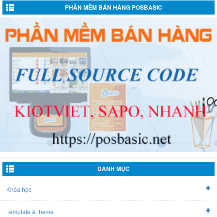
giúp tiết kiệm thời gian, cho hệ thống hiện tại, đáng để sử dụng ?
PHẦN MỀM BÁN HÀNG POSBASIC
Free Source code web PHP bất động sản Đà Nẵng
Bởi:
Khanh
Lúc: 2025-04-01 09:20:00
3
/
5
sao
Mẫu code Free Source code web PHP bất động sản Đà Nẵng khá phù
hợp thực tế, cho dự án thực tế, đáng để sử dụng!
Free Source code web PHP bất động sản Đà Nẵng
Bởi:
Tùng Nguyễn Duy
Lúc: 2025-03-28 01:18:14
5
/
5
sao
Mẫu code Free Source code web PHP bất động sản Đà Nẵng tương đối
giúp tiết kiệm thời gian, cho dev, mang lại hiệu quả tốt ⭐
Free Source code web PHP bất động sản Đà Nẵng
Bởi:
Công Phúc Nguyễn
Lúc: 2025-02-25 03:08:34
5
/
5
sao
Source code Free Source code web PHP bất động sản Đà Nẵng này dễ
tùy chỉnh, khi triển khai nhanh, rất hữu ích!
Free Source code web PHP bất động sản Đà Nẵng
Bởi:
叠颜雪
Lúc: 2025-02-14 13:17:37
4
/
5
sao
Dự án “Free Source code web PHP bất động sản Đà Nẵng” tương đối ổn
định, khi triển khai nhanh, khá tiện lợi.
DANH MỤC
Free Source code web PHP bất động sản Đà Nẵng
Bởi:
Mlock Gaming
Lúc: 2025-01-24 03:17:48
5
/
5
sao
Khóa học
Dự án Free Source code web PHP bất động sản Đà Nẵng chạy mượt, cho
dev, có thể áp dụng ngay ?
Template & theme